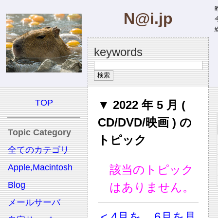
昨
N@i.jp
今
総
keywords
TOP
▼ 2022 年 5 月 (
CD/DVD/映画 ) の
Topic Category
トピック
全てのカテゴリ
Apple,Macintosh
該当のトピック
Blog
はありません。
メールサーバ
< 4月を
6月を見