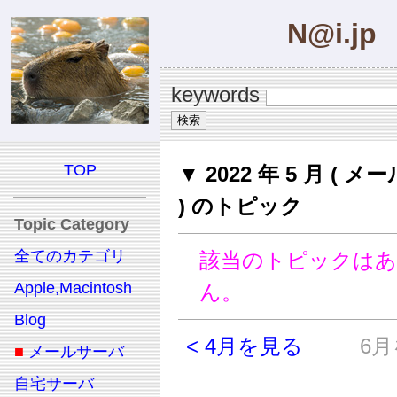
N@i.jp
keywords
TOP
▼ 2022 年 5 月 ( 
) のトピック
Topic Category
全てのカテゴリ
該当のトピックは
Apple,Macintosh
ん。
Blog
< 4月を見る
6月
■
メールサーバ
自宅サーバ