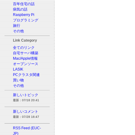
百年住宅の話
病気の話
Raspberry Pi
プログラミング
旅行
その他
Link Category
全てのリンク
自宅サーバ構築
Mac/Apple情報
オープンソース
LASIK
PCクラスタ関連
買い物
その他
新しいトピック
最新：07/18 20:41
新しいコメント
最新：07/28 16:47
RSS Feed (EUC-
JP)