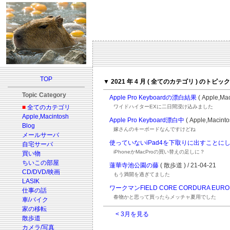
TOP
▼ 2021 年 4 月 ( 全てのカテゴリ ) のトピック
Topic Category
Apple Pro Keyboardの漂白結果
( Apple,Mac
■
全てのカテゴリ
ワイドハイターEXに二日間浸け込みました
Apple,Macintosh
Apple Pro Keyboard漂白中
( Apple,Macinto
Blog
嫁さんのキーボードなんですけどね
メールサーバ
使っていないiPad4を下取りに出すことに
自宅サーバ
iPhoneかMacProの買い替えの足しに？
買い物
ちいこの部屋
蓮華寺池公園の藤
( 散歩道 ) / 21-04-21
CD/DVD/映画
もう満開を過ぎてました
LASIK
ワークマンFIELD CORE CORDURA EU
仕事の話
春物かと思って買ったらメッチャ夏用でした
車/バイク
家の移転
< 3月を見る
散歩道
カメラ/写真