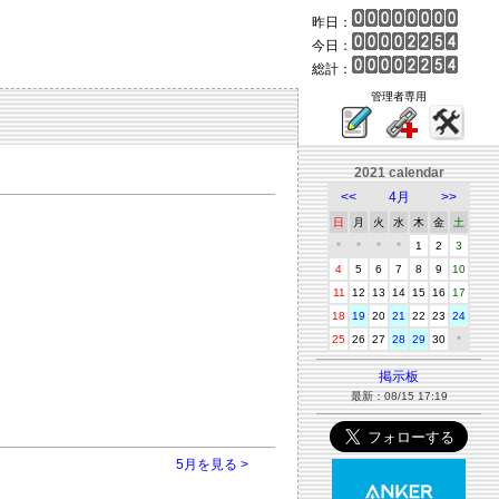
昨日：
今日：
総計：
管理者専用
2021 calendar
<<
4月
>>
日
月
火
水
木
金
土
＊
＊
＊
＊
1
2
3
4
5
6
7
8
9
10
11
12
13
14
15
16
17
18
19
20
21
22
23
24
25
26
27
28
29
30
＊
掲示板
最新：08/15 17:19
5月を見る >