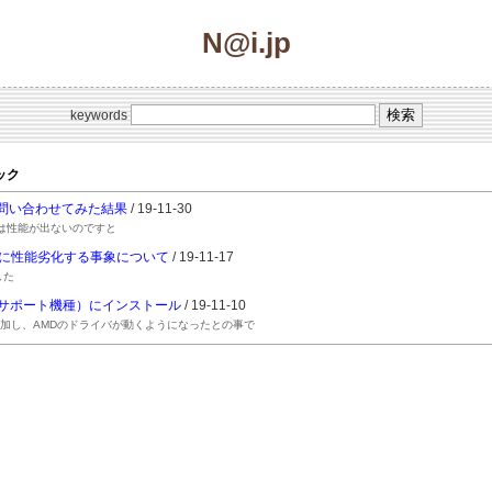
N@i.jp
keywords
ピック
ートに問い合わせてみた結果
/ 19-11-30
macOSでは性能が出ないのですと
javeで極端に性能劣化する事象について
/ 19-11-17
した
 2008（非サポート機種）にインストール
/ 19-11-10
レータを追加し、AMDのドライバが動くようになったとの事で