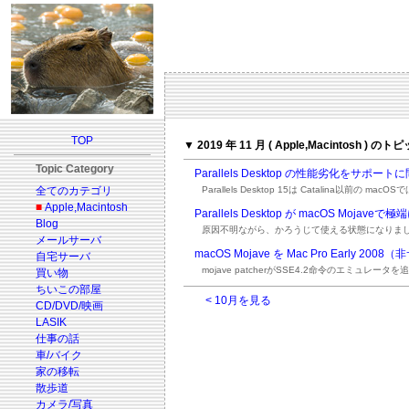
TOP
▼ 2019 年 11 月 ( Apple,Macintosh ) のト
Topic Category
Parallels Desktop の性能劣化をサポ
全てのカテゴリ
Parallels Desktop 15は Catalina以前の 
■
Apple,Macintosh
Parallels Desktop が macOS Mo
Blog
原因不明ながら、かろうじて使える状態になりま
メールサーバ
macOS Mojave を Mac Pro Early
自宅サーバ
mojave patcherがSSE4.2命令のエミュ
買い物
ちいこの部屋
< 10月を見る
CD/DVD/映画
LASIK
仕事の話
車/バイク
家の移転
散歩道
カメラ/写真