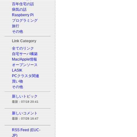
百年住宅の話
病気の話
Raspberry Pi
プログラミング
旅行
その他
Link Category
全てのリンク
自宅サーバ構築
Mac/Apple情報
オープンソース
LASIK
PCクラスタ関連
買い物
その他
新しいトピック
最新：07/18 20:41
新しいコメント
最新：07/28 16:47
RSS Feed (EUC-
JP)