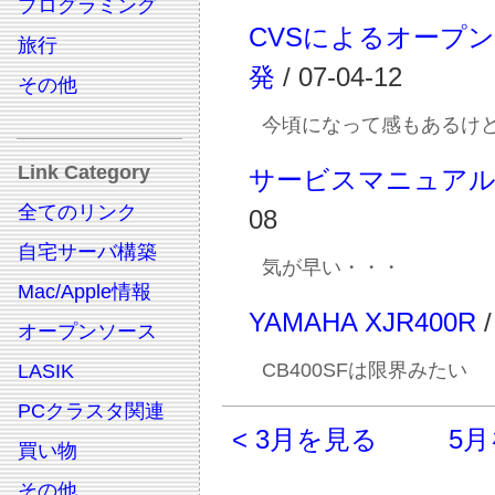
プログラミング
CVSによるオープ
旅行
発
/ 07-04-12
その他
今頃になって感もあるけ
Link Category
サービスマニュア
全てのリンク
08
自宅サーバ構築
気が早い・・・
Mac/Apple情報
YAMAHA XJR400R
/
オープンソース
CB400SFは限界みたい
LASIK
PCクラスタ関連
< 3月を見る
5月
買い物
その他