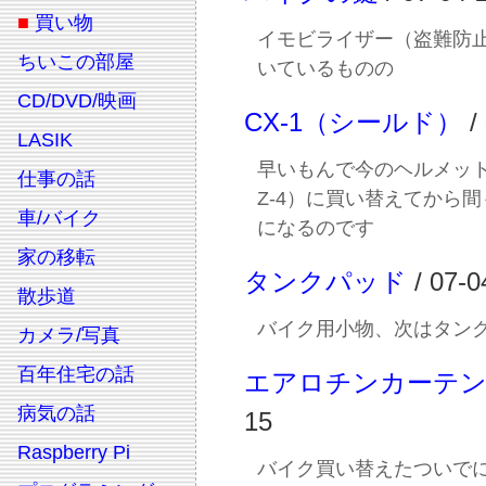
■
買い物
イモビライザー（盗難防
ちいこの部屋
いているものの
CD/DVD/映画
CX-1（シールド）
/
LASIK
早いもんで今のヘルメット（
仕事の話
Z-4）に買い替えてから
車/バイク
になるのです
家の移転
タンクパッド
/ 07-0
散歩道
バイク用小物、次はタン
カメラ/写真
百年住宅の話
エアロチンカーテ
病気の話
15
Raspberry Pi
バイク買い替えたついで