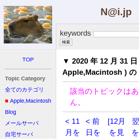
N@i.jp
keywords
TOP
▼ 2020 年 12 月 31 日 
Apple,Macintosh 
Topic Category
全てのカテゴリ
該当のトピックは
■
Apple,Macintosh
ん。
Blog
< 11
< 前
[12月
メールサーバ
月を
日を
を見
自宅サーバ