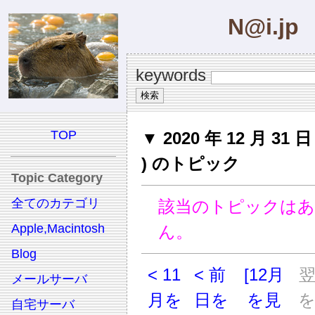
N@i.jp
keywords
TOP
▼ 2020 年 12 月 31 日 
) のトピック
Topic Category
全てのカテゴリ
該当のトピックは
Apple,Macintosh
ん。
Blog
< 11
< 前
[12月
メールサーバ
月を
日を
を見
自宅サーバ