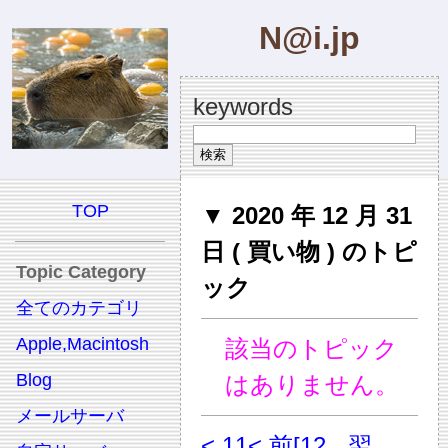
N@i.jp
keywords
TOP
▼ 2020 年 12 月 31
日 ( 買い物 ) のトピ
Topic Category
ック
全てのカテゴリ
Apple,Macintosh
該当のトピック
Blog
はありません。
メールサーバ
< 11
< 前
[12
翌