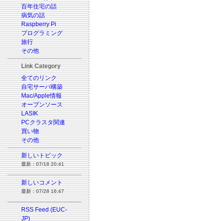
百年住宅の話
病気の話
Raspberry Pi
プログラミング
旅行
その他
Link Category
全てのリンク
自宅サーバ構築
Mac/Apple情報
オープンソース
LASIK
PCクラスタ関連
買い物
その他
新しいトピック
最新：07/18 20:41
新しいコメント
最新：07/28 16:47
RSS Feed (EUC-
JP)