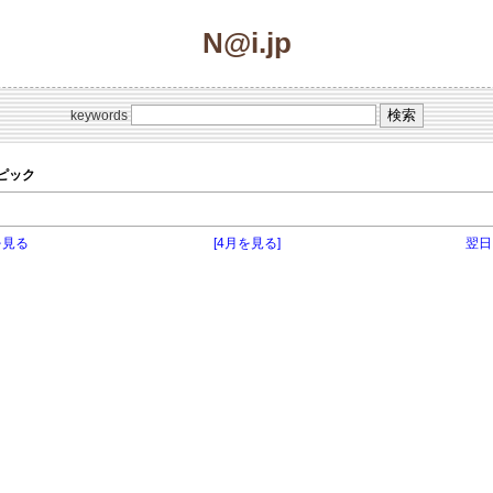
N@i.jp
keywords
のトピック
を見る
[4月を見る]
翌日