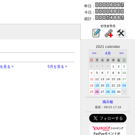
昨日：
今日：
総計：
管理者専用
2021 calendar
<<
4月
>>
日
月
火
水
木
金
土
を見る >
5月を見る >
＊
＊
＊
＊
1
2
3
4
5
6
7
8
9
10
11
12
13
14
15
16
17
18
19
20
21
22
23
24
25
26
27
28
29
30
＊
掲示板
最新：08/15 17:19