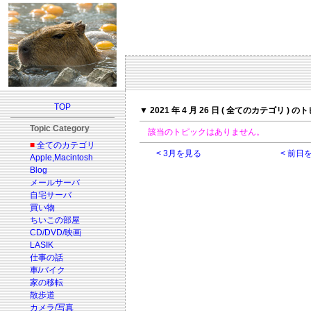
TOP
▼ 2021 年 4 月 26 日 ( 全てのカテゴリ ) 
Topic Category
該当のトピックはありません。
■
全てのカテゴリ
< 3月を見る
< 前日
Apple,Macintosh
Blog
メールサーバ
自宅サーバ
買い物
ちいこの部屋
CD/DVD/映画
LASIK
仕事の話
車/バイク
家の移転
散歩道
カメラ/写真