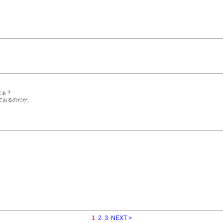
なぁ？
ておるのだが、
！
1.
2.
3.
NEXT >