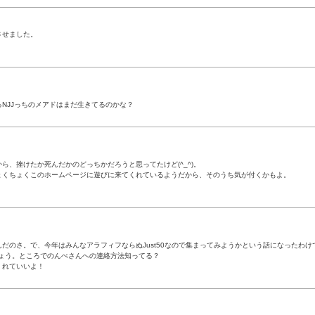
させました。
NJJっちのメアドはまだ生きてるのかな？
、挫けたか死んだかのどっちかだろうと思ってたけど(^_^)。
ょくちょくこのホームページに遊びに来てくれているようだから、そのうち気が付くかもよ。
だのさ。で、今年はみんなアラフィフならぬJust50なので集まってみようかという話になったわ
ょう。ところでのんべさんへの連絡方法知ってる？
くれていいよ！