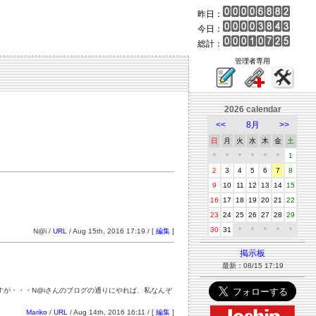
昨日：
今日：
総計：
管理者専用
2026 calendar
<<
8月
>>
日
月
火
水
木
金
土
＊
＊
＊
＊
＊
＊
1
2
3
4
5
6
7
8
9
10
11
12
13
14
15
16
17
18
19
20
21
22
23
24
25
26
27
28
29
30
31
＊
＊
＊
＊
＊
N@i /
URL
/ Aug 15th, 2016 17:19 / [
編集
]
掲示板
最新：08/15 17:19
が・・・N@iさんのブログの通りにやれば、私なんぞ
Mariko
/
URL
/ Aug 14th, 2016 16:11 / [
編集
]