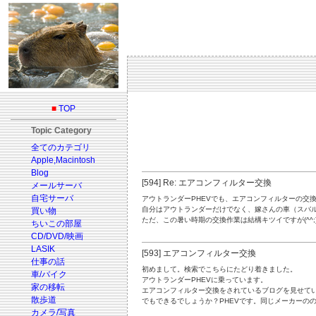
■
TOP
Topic Category
全てのカテゴリ
Apple,Macintosh
Blog
[594] Re: エアコンフィルター交換
メールサーバ
自宅サーバ
アウトランダーPHEVでも、エアコンフィルターの交
自分はアウトランダーだけでなく、嫁さんの車（スバル
買い物
ただ、この暑い時期の交換作業は結構キツイですが(^^;
ちいこの部屋
CD/DVD/映画
LASIK
[593] エアコンフィルター交換
仕事の話
初めまして。検索でこちらにたどり着きました。
車/バイク
アウトランダーPHEVに乗っています。
家の移転
エアコンフィルター交換をされているブログを見せて
散歩道
でもできるでしょうか？PHEVです。同じメーカーの
カメラ/写真