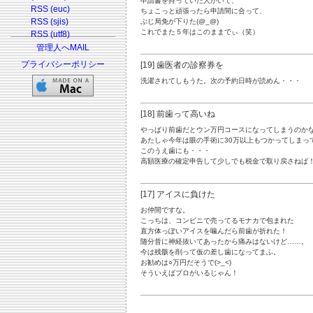
申請書を持っていた人がいて、
RSS (euc)
ちょこっと頑張ったら申請間に合って、
RSS (sjis)
ぶじ局免が下りた(@_@)
これでまた５年はこのままでぃ（笑）
RSS (utf8)
管理人へMAIL
プライバシーポリシー
[19] 歯医者の診察券を
洗濯されてしもうた。次の予約日時が読めん・・・
[18] 前歯って高いね
やっぱり前歯だとウン万円コースになってしまうのか
あたしゃ今年は眼の手術に30万以上もつかってしまっ
このうえ歯にも・・・
高額医療の確定申告して少しでも税金で取り戻さねば
[17] アイスに負けた
お仲間ですな。
こっちは、コンビニで売ってるモナカで包まれた
直方体っぽいアイスを噛んだら前歯が折れた！
随分昔に神経抜いてあったから痛みはないけど……。
今は残骸を削って仮の差し歯になってまふ。
お勧めは○万円だそうで(>_<)
そういえばプロがいるじゃん！