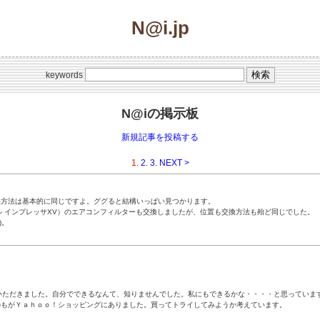
N@i.jp
keywords
N@iの掲示板
新規記事を投稿する
1.
2.
3.
NEXT >
換方法は基本的に同じですよ。ググると結構いっぱい見つかります。
 インプレッサXV）のエアコンフィルターも交換しましたが、位置も交換方法も殆ど同じでした。
)。
いただきました。自分でできるなんて、知りませんでした。私にもできるかな・・・・と思っています
のもがＹａｈｏｏ！ショッピングにありました。買ってトライしてみようか考えています。