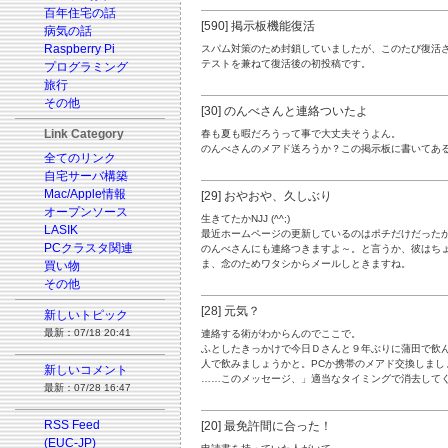
百年住宅の話
[590] 掲示板機能復活
病気の話
Raspberry Pi
スパム対策のため封鎖していましたが、このたび復活
テストを兼ねて復活後の初投稿です。
プログラミング
旅行
その他
[30] のんべさんと連絡ついたよ
Link Category
春も夏も暇だろうって事で大丈夫そうよん。
のんべさんのメアド送ろうか？この掲示板に書いてある
全てのリンク
自宅サーバ構築
Mac/Apple情報
[29] おやおや、久しぶり
オープンソース
生きてたかNJJ (^^;)
LASIK
最近ホームページの更新しているのはポチだけだったから
PCクラスタ関連
のんべさんにも連絡つきますよ～。と言うか、彼はち
ま、念のためワタシからメールしときますね。
買い物
その他
[28] 元気？
新しいトピック
最新：07/18 20:41
連絡する術がわからんのでここで。
ふとしたきっかけで今日Ｄさんと９年ぶりに蒲田で飲ん
人で飲みましょうかと。PCか携帯のメアド交換しまし
新しいコメント
……このメッセージ、」適当なタイミングで消去して
最新：07/28 16:47
RSS Feed
[20] 最免許間に合った！
(EUC-JP)