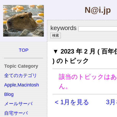
N@i.jp
keywords
TOP
▼ 2023 年 2 月 ( 
) のトピック
Topic Category
全てのカテゴリ
該当のトピックは
Apple,Macintosh
ん。
Blog
< 1月を見る
3月
メールサーバ
自宅サーバ