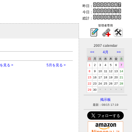
昨日：
今日：
総計：
管理者専用
2007 calendar
<<
4月
>>
日
月
火
水
木
金
土
を見る >
5月を見る >
1
2
3
4
5
6
7
8
9
10
11
12
13
14
15
16
17
18
19
20
21
22
23
24
25
26
27
28
29
30
＊
＊
＊
＊
＊
掲示板
最新：08/15 17:19