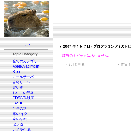
TOP
▼ 2007 年 4 月 7 日 ( プログラミング ) の
Topic Category
該当のトピックはありません。
全てのカテゴリ
< 3月を見る
< 前日
Apple,Macintosh
Blog
メールサーバ
自宅サーバ
買い物
ちいこの部屋
CD/DVD/映画
LASIK
仕事の話
車/バイク
家の移転
散歩道
カメラ/写真