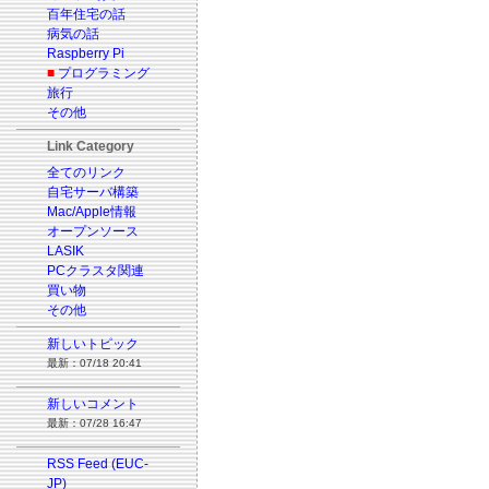
百年住宅の話
病気の話
Raspberry Pi
■
プログラミング
旅行
その他
Link Category
全てのリンク
自宅サーバ構築
Mac/Apple情報
オープンソース
LASIK
PCクラスタ関連
買い物
その他
新しいトピック
最新：07/18 20:41
新しいコメント
最新：07/28 16:47
RSS Feed (EUC-
JP)