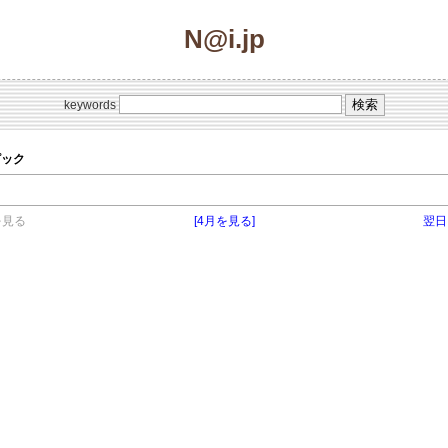
N@i.jp
keywords
トピック
を見る
[4月を見る]
翌日