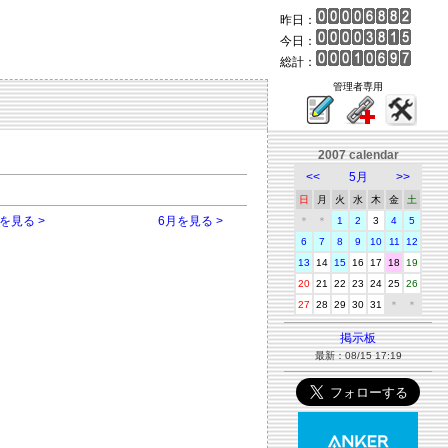
昨日：
今日：
総計：
管理者専用
2007 calendar
<<
5月
>>
日
月
火
水
木
金
土
を見る >
6月を見る >
＊
＊
1
2
3
4
5
6
7
8
9
10
11
12
13
14
15
16
17
18
19
20
21
22
23
24
25
26
27
28
29
30
31
＊
＊
掲示板
最新：08/15 17:19