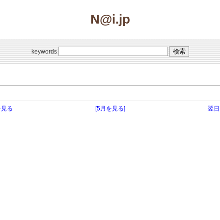
N@i.jp
keywords
を見る
[5月を見る]
翌日