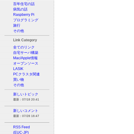
百年住宅の話
病気の話
Raspberry Pi
プログラミング
旅行
その他
Link Category
全てのリンク
自宅サーバ構築
Mac/Apple情報
オープンソース
LASIK
PCクラスタ関連
買い物
その他
新しいトピック
最新：07/18 20:41
新しいコメント
最新：07/28 16:47
RSS Feed
(EUC-JP)