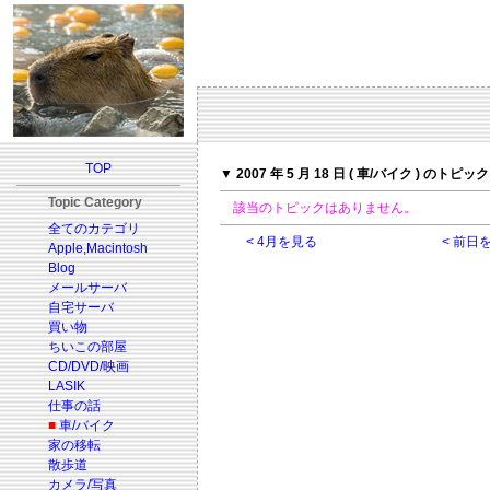
TOP
▼ 2007 年 5 月 18 日 ( 車/バイク ) のトピック
Topic Category
該当のトピックはありません。
全てのカテゴリ
< 4月を見る
< 前日
Apple,Macintosh
Blog
メールサーバ
自宅サーバ
買い物
ちいこの部屋
CD/DVD/映画
LASIK
仕事の話
■
車/バイク
家の移転
散歩道
カメラ/写真