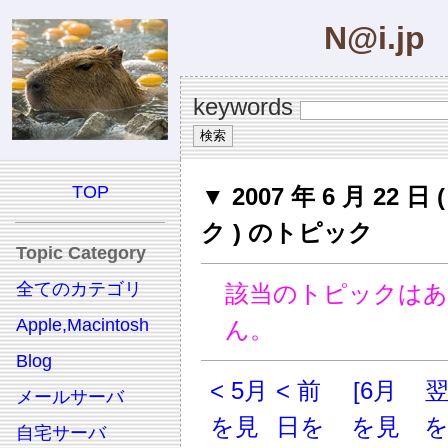
N@i.jp
keywords
TOP
▼ 2007 年 6 月 22 日
ク ) のトピック
Topic Category
全てのカテゴリ
該当のトピックは
Apple,Macintosh
ん。
Blog
< 5月
< 前
[6月
メールサーバ
を見
日を
を見
自宅サーバ