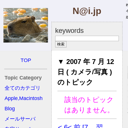
昨
N@i.jp
今
総
keywords
TOP
▼ 2007 年 7 月 12
日 ( カメラ/写真 )
Topic Category
のトピック
全てのカテゴリ
Apple,Macintosh
該当のトピック
Blog
はありません。
メールサーバ
< 6
< 前
[7
翌