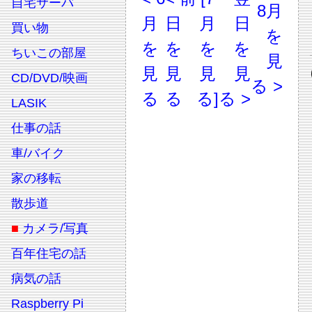
自宅サーバ
8月
月
日
月
日
買い物
を
を
を
を
を
ちいこの部屋
見
見
見
見
見
CD/DVD/映画
る >
る
る
る]
る >
LASIK
仕事の話
車/バイク
家の移転
散歩道
■
カメラ/写真
百年住宅の話
病気の話
Raspberry Pi