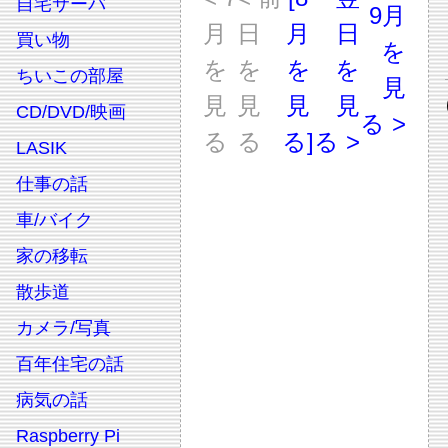
自宅サーバ
9月
月
日
月
日
買い物
を
を
を
を
を
ちいこの部屋
見
見
見
見
見
CD/DVD/映画
る >
る
る
る]
る >
LASIK
仕事の話
車/バイク
家の移転
散歩道
カメラ/写真
百年住宅の話
病気の話
Raspberry Pi