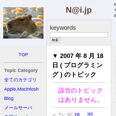
昨
N@i.jp
今
総
keywords
TOP
▼ 2007 年 8 月 18
日 ( プログラミン
Topic Category
グ ) のトピック
全てのカテゴリ
Apple,Macintosh
該当のトピック
Blog
はありません。
メールサーバ
< 7
< 前
[8
翌