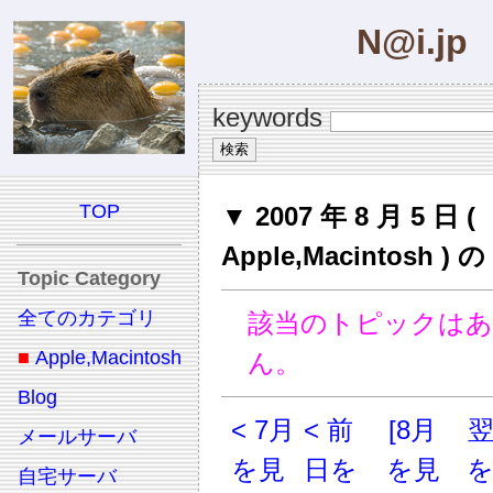
N@i.jp
keywords
TOP
▼ 2007 年 8 月 5 日 (
Apple,Macintosh 
Topic Category
全てのカテゴリ
該当のトピックは
■
Apple,Macintosh
ん。
Blog
< 7月
< 前
[8月
メールサーバ
を見
日を
を見
自宅サーバ