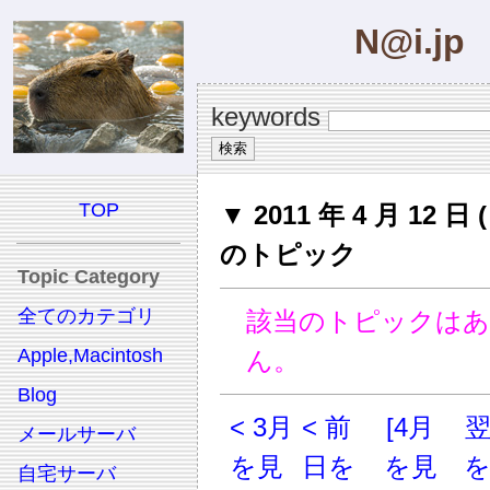
N@i.jp
keywords
TOP
▼ 2011 年 4 月 12 日 
のトピック
Topic Category
全てのカテゴリ
該当のトピックは
Apple,Macintosh
ん。
Blog
< 3月
< 前
[4月
メールサーバ
を見
日を
を見
自宅サーバ