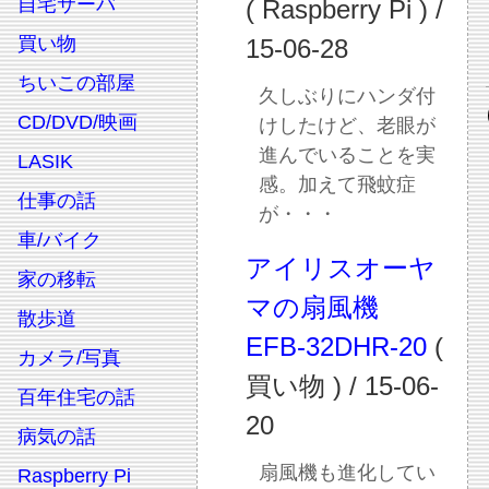
自宅サーバ
( Raspberry Pi ) /
買い物
15-06-28
ちいこの部屋
久しぶりにハンダ付
CD/DVD/映画
けしたけど、老眼が
進んでいることを実
LASIK
感。加えて飛蚊症
仕事の話
が・・・
車/バイク
アイリスオーヤ
家の移転
マの扇風機
散歩道
EFB-32DHR-20
(
カメラ/写真
買い物 ) / 15-06-
百年住宅の話
20
病気の話
扇風機も進化してい
Raspberry Pi