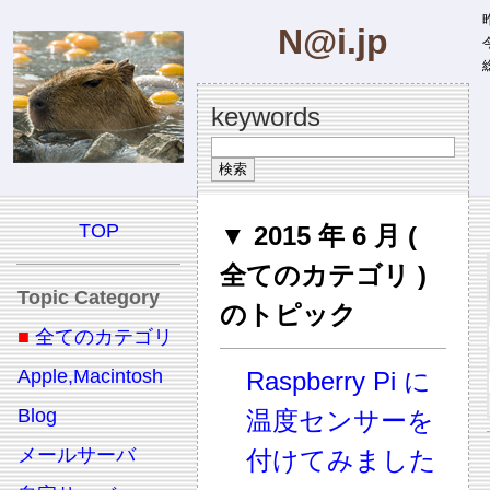
昨
N@i.jp
今
総
keywords
TOP
▼ 2015 年 6 月 (
全てのカテゴリ )
Topic Category
のトピック
■
全てのカテゴリ
Apple,Macintosh
Raspberry Pi に
Blog
温度センサーを
メールサーバ
付けてみました