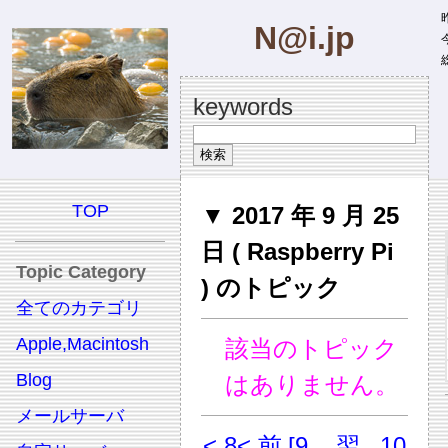
昨
N@i.jp
今
総
keywords
TOP
▼ 2017 年 9 月 25
日 ( Raspberry Pi
Topic Category
) のトピック
全てのカテゴリ
Apple,Macintosh
該当のトピック
Blog
はありません。
メールサーバ
< 8
< 前
[9
翌
10