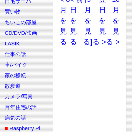
自宅サーバ
月
日
月
日
月
買い物
を
を
を
を
を
ちいこの部屋
見
見
見
見
見
CD/DVD/映画
る
る
る]
る >
る >
LASIK
仕事の話
車/バイク
家の移転
散歩道
カメラ/写真
百年住宅の話
病気の話
■
Raspberry Pi