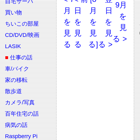
自宅サーバ
9月
月
日
月
日
買い物
を
を
を
を
を
ちいこの部屋
見
見
見
見
見
CD/DVD/映画
る >
る
る
る]
る >
LASIK
■
仕事の話
車/バイク
家の移転
散歩道
カメラ/写真
百年住宅の話
病気の話
Raspberry Pi