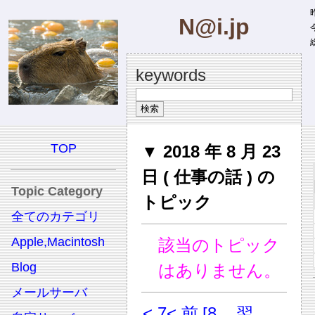
昨
N@i.jp
今
総
keywords
TOP
▼ 2018 年 8 月 23
日 ( 仕事の話 ) の
Topic Category
トピック
全てのカテゴリ
Apple,Macintosh
該当のトピック
Blog
はありません。
メールサーバ
< 7
< 前
[8
翌