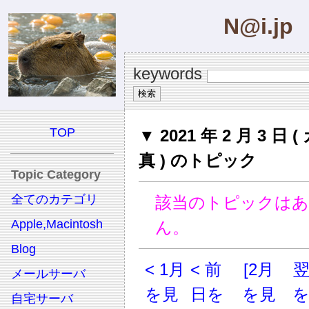
N@i.jp
keywords
TOP
▼ 2021 年 2 月 3 日 
真 ) のトピック
Topic Category
全てのカテゴリ
該当のトピックは
Apple,Macintosh
ん。
Blog
< 1月
< 前
[2月
メールサーバ
を見
日を
を見
自宅サーバ