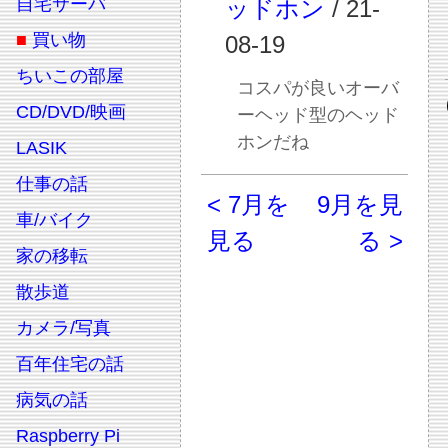
自宅サーバ
ッドホン
/ 21-
■
買い物
08-19
ちいこの部屋
コスパが良いオーバ
CD/DVD/映画
ーヘッド型のヘッド
ホンだね
LASIK
仕事の話
< 7月を
9月を見
車/バイク
見る
る >
家の移転
散歩道
カメラ/写真
百年住宅の話
病気の話
Raspberry Pi