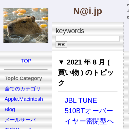
昨
N@i.jp
今
総
keywords
TOP
▼ 2021 年 8 月 (
買い物 ) のトピッ
Topic Category
ク
全てのカテゴリ
Apple,Macintosh
JBL TUNE
Blog
510BTオーバー
メールサーバ
イヤー密閉型ヘ