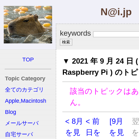
N@i.jp
keywords
TOP
▼ 2021 年 9 月 24 日 (
Raspberry Pi ) の
Topic Category
全てのカテゴリ
該当のトピックは
Apple,Macintosh
ん。
Blog
< 8月
< 前
[9月
メールサーバ
を見
日を
を見
自宅サーバ