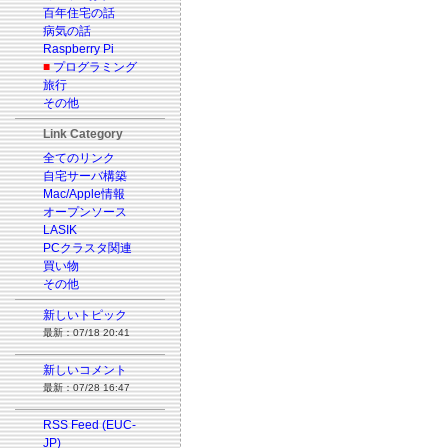
百年住宅の話
病気の話
Raspberry Pi
■
プログラミング
旅行
その他
Link Category
全てのリンク
自宅サーバ構築
Mac/Apple情報
オープンソース
LASIK
PCクラスタ関連
買い物
その他
新しいトピック
最新：07/18 20:41
新しいコメント
最新：07/28 16:47
RSS Feed (EUC-
JP)