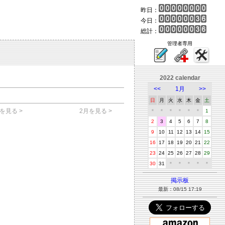
昨日：
今日：
総計：
管理者専用
2022 calendar
<<
1月
>>
日
月
火
水
木
金
土
を見る >
2月を見る >
＊
＊
＊
＊
＊
＊
1
2
3
4
5
6
7
8
9
10
11
12
13
14
15
16
17
18
19
20
21
22
23
24
25
26
27
28
29
30
31
＊
＊
＊
＊
＊
掲示板
最新：08/15 17:19