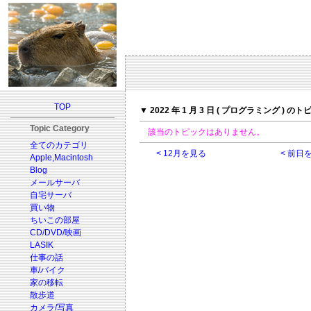
TOP
▼ 2022 年 1 月 3 日 ( プログラミング ) の
Topic Category
該当のトピックはありません。
全てのカテゴリ
< 12月を見る
< 前日
Apple,Macintosh
Blog
メールサーバ
自宅サーバ
買い物
ちいこの部屋
CD/DVD/映画
LASIK
仕事の話
車/バイク
家の移転
散歩道
カメラ/写真