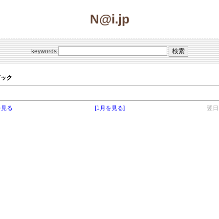
N@i.jp
keywords
トピック
を見る
[1月を見る]
翌日