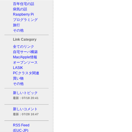
百年住宅の話
病気の話
Raspberry Pi
プログラミング
旅行
その他
Link Category
全てのリンク
自宅サーバ構築
Mac/Apple情報
オープンソース
LASIK
PCクラスタ関連
買い物
その他
新しいトピック
最新：07/18 20:41
新しいコメント
最新：07/28 16:47
RSS Feed
(EUC-JP)