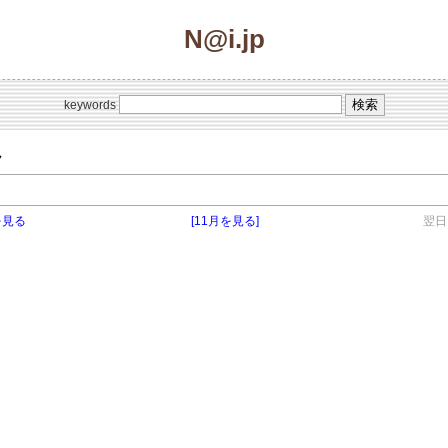
N@i.jp
keywords
ク
を見る
[11月を見る]
翌日