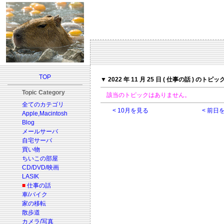
TOP
▼ 2022 年 11 月 25 日 ( 仕事の話 ) のトピッ
Topic Category
該当のトピックはありません。
全てのカテゴリ
< 10月を見る
< 前日
Apple,Macintosh
Blog
メールサーバ
自宅サーバ
買い物
ちいこの部屋
CD/DVD/映画
LASIK
■
仕事の話
車/バイク
家の移転
散歩道
カメラ/写真