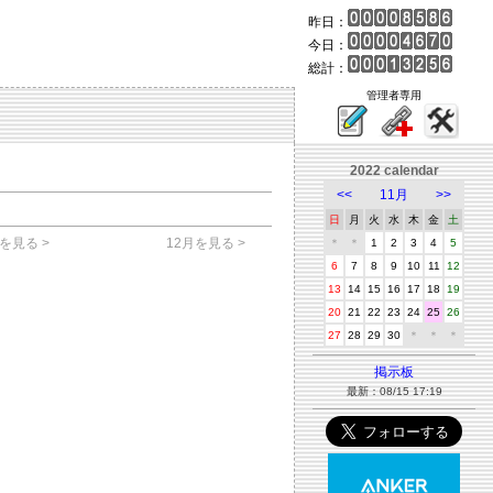
昨日：
今日：
総計：
管理者専用
2022 calendar
<<
11月
>>
日
月
火
水
木
金
土
を見る >
12月を見る >
＊
＊
1
2
3
4
5
6
7
8
9
10
11
12
13
14
15
16
17
18
19
20
21
22
23
24
25
26
27
28
29
30
＊
＊
＊
掲示板
最新：08/15 17:19