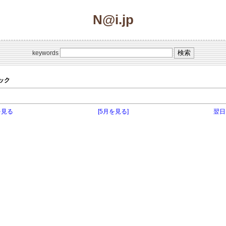
N@i.jp
keywords
ピック
を見る
[5月を見る]
翌日