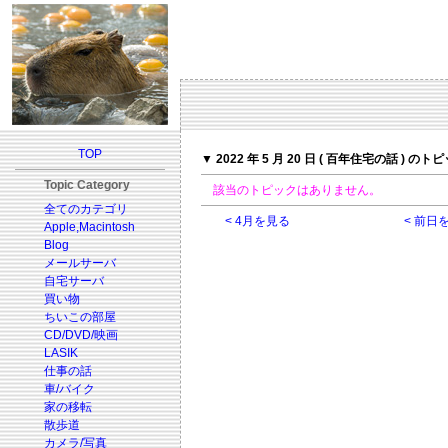
TOP
▼ 2022 年 5 月 20 日 ( 百年住宅の話 ) のト
Topic Category
該当のトピックはありません。
全てのカテゴリ
< 4月を見る
< 前日
Apple,Macintosh
Blog
メールサーバ
自宅サーバ
買い物
ちいこの部屋
CD/DVD/映画
LASIK
仕事の話
車/バイク
家の移転
散歩道
カメラ/写真