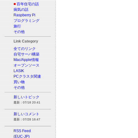
■
百年住宅の話
病気の話
Raspberry Pi
プログラミング
旅行
その他
Link Category
全てのリンク
自宅サーバ構築
Mac/Apple情報
オープンソース
LASIK
PCクラスタ関連
買い物
その他
新しいトピック
最新：07/18 20:41
新しいコメント
最新：07/28 16:47
RSS Feed
(EUC-JP)