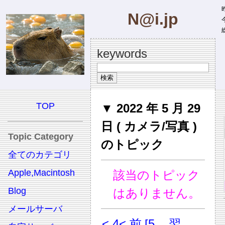
昨
N@i.jp
今
総
keywords
TOP
▼ 2022 年 5 月 29
日 ( カメラ/写真 )
Topic Category
のトピック
全てのカテゴリ
Apple,Macintosh
該当のトピック
Blog
はありません。
メールサーバ
< 4
< 前
[5
翌