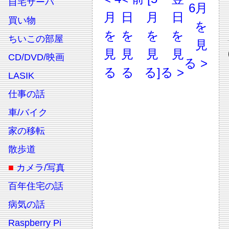
自宅サーバ
6月
月
日
月
日
買い物
を
を
を
を
を
ちいこの部屋
見
見
見
見
見
CD/DVD/映画
る >
る
る
る]
る >
LASIK
仕事の話
車/バイク
家の移転
散歩道
■
カメラ/写真
百年住宅の話
病気の話
Raspberry Pi