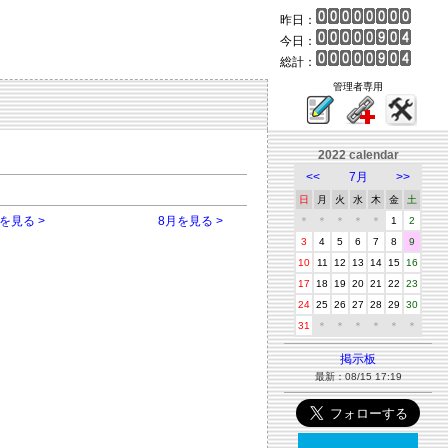
昨日：
今日：
総計：
管理者専用
2022 calendar
<<
7月
>>
日
月
火
水
木
金
土
を見る >
8月を見る >
＊
＊
＊
＊
＊
1
2
3
4
5
6
7
8
9
10
11
12
13
14
15
16
17
18
19
20
21
22
23
24
25
26
27
28
29
30
31
＊
＊
＊
＊
＊
＊
掲示板
最新：08/15 17:19