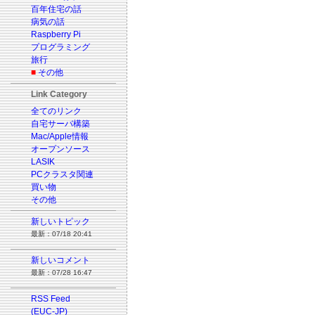
百年住宅の話
病気の話
Raspberry Pi
プログラミング
旅行
■
その他
Link Category
全てのリンク
自宅サーバ構築
Mac/Apple情報
オープンソース
LASIK
PCクラスタ関連
買い物
その他
新しいトピック
最新：07/18 20:41
新しいコメント
最新：07/28 16:47
RSS Feed
(EUC-JP)