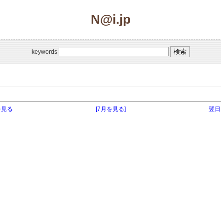
N@i.jp
keywords
を見る
[7月を見る]
翌日