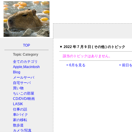
TOP
▼ 2022 年 7 月 9 日 ( その他 ) のトピック
Topic Category
該当のトピックはありません。
全てのカテゴリ
< 6月を見る
< 前日
Apple,Macintosh
Blog
メールサーバ
自宅サーバ
買い物
ちいこの部屋
CD/DVD/映画
LASIK
仕事の話
車/バイク
家の移転
散歩道
カメラ/写真