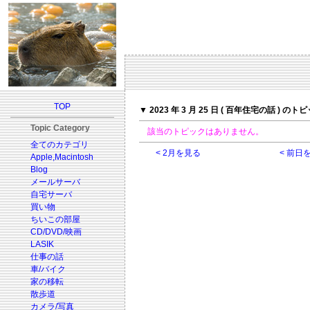
TOP
▼ 2023 年 3 月 25 日 ( 百年住宅の話 ) のト
Topic Category
該当のトピックはありません。
全てのカテゴリ
< 2月を見る
< 前日
Apple,Macintosh
Blog
メールサーバ
自宅サーバ
買い物
ちいこの部屋
CD/DVD/映画
LASIK
仕事の話
車/バイク
家の移転
散歩道
カメラ/写真