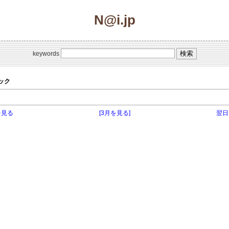
N@i.jp
keywords
ピック
を見る
[3月を見る]
翌日