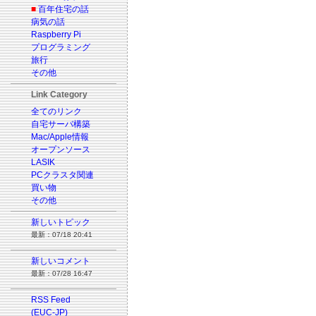
■
百年住宅の話
病気の話
Raspberry Pi
プログラミング
旅行
その他
Link Category
全てのリンク
自宅サーバ構築
Mac/Apple情報
オープンソース
LASIK
PCクラスタ関連
買い物
その他
新しいトピック
最新：07/18 20:41
新しいコメント
最新：07/28 16:47
RSS Feed
(EUC-JP)