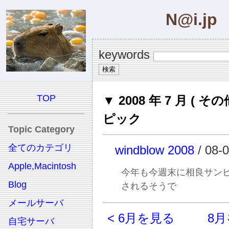
N@i.jp
keywords
TOP
▼ 2008 年 7 月 ( その
ピック
Topic Category
全てのカテゴリ
windblow 2008
/ 08-
Apple,Macintosh
今年も今週末に相良サン
Blog
されるそうで
メールサーバ
< 6月を見る
8月
自宅サーバ