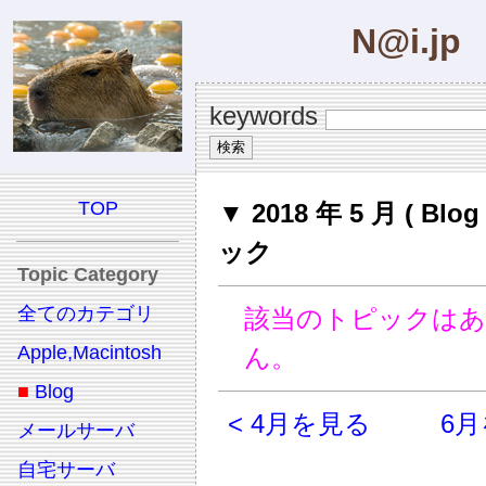
N@i.jp
keywords
TOP
▼ 2018 年 5 月 ( Blo
ック
Topic Category
全てのカテゴリ
該当のトピックは
Apple,Macintosh
ん。
■
Blog
< 4月を見る
6月
メールサーバ
自宅サーバ