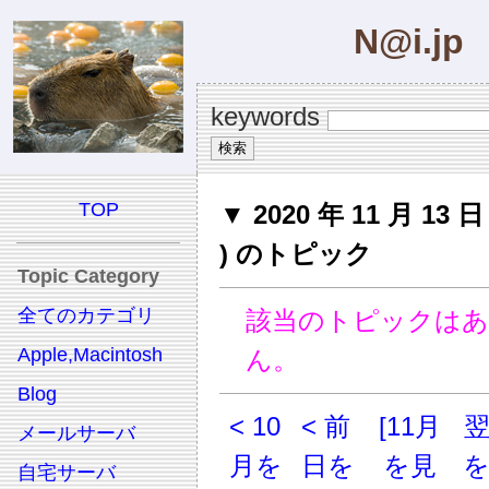
N@i.jp
keywords
TOP
▼ 2020 年 11 月 13 
) のトピック
Topic Category
全てのカテゴリ
該当のトピックは
Apple,Macintosh
ん。
Blog
< 10
< 前
[11月
メールサーバ
月を
日を
を見
自宅サーバ