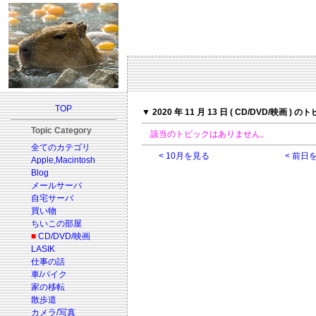
TOP
▼ 2020 年 11 月 13 日 ( CD/DVD/映画 ) の
Topic Category
該当のトピックはありません。
全てのカテゴリ
< 10月を見る
< 前日
Apple,Macintosh
Blog
メールサーバ
自宅サーバ
買い物
ちいこの部屋
■
CD/DVD/映画
LASIK
仕事の話
車/バイク
家の移転
散歩道
カメラ/写真