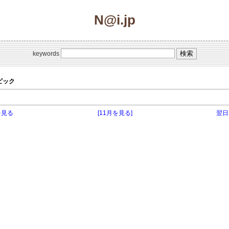
N@i.jp
keywords
トピック
を見る
[11月を見る]
翌日