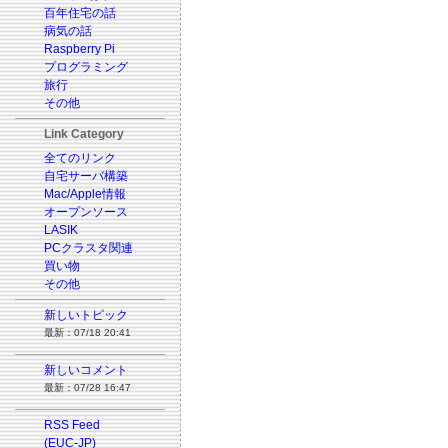
百年住宅の話
病気の話
Raspberry Pi
プログラミング
旅行
その他
Link Category
全てのリンク
自宅サーバ構築
Mac/Apple情報
オープンソース
LASIK
PCクラスタ関連
買い物
その他
新しいトピック
最新：07/18 20:41
新しいコメント
最新：07/28 16:47
RSS Feed
(EUC-JP)