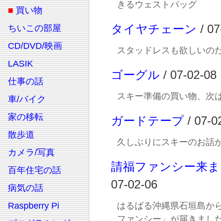
きるウェストバッグ
■
買い物
タイヤチェーン
/ 07
ちいこの部屋
CD/DVD/映画
スタッドレスも欲しいの
LASIK
ゴーグル
/ 07-02-08
仕事の話
スキー準備の買い物、次
車/バイク
家の移転
ガードテープ
/ 07-0
散歩道
久しぶりにスキーのお話
カメラ/写真
請福ファンシー来ま
百年住宅の話
07-02-06
病気の話
Raspberry Pi
はるばる沖縄県石垣島か
ファンシー」が届きまし