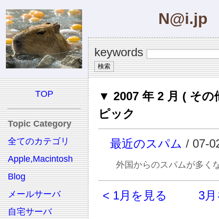
N@i.jp
keywords
TOP
▼ 2007 年 2 月 ( その
ピック
Topic Category
全てのカテゴリ
最近のスパム
/ 07-0
Apple,Macintosh
外国からのスパムが多く
Blog
< 1月を見る
3月
メールサーバ
自宅サーバ