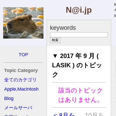
昨
N@i.jp
今
総
keywords
TOP
▼ 2017 年 9 月 (
LASIK ) のトピッ
Topic Category
ク
全てのカテゴリ
Apple,Macintosh
該当のトピック
Blog
はありません。
メールサーバ
< 8月を
10月を